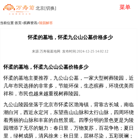
菜单
北京[切换]
当前位置:
首页
>殡葬资讯>
陵园解答
怀柔的墓地，怀柔九公山公墓价格多少
来源:万寿菊墓地网 发布时间:2024-12-25 14:02:12
怀柔的墓地，怀柔九公山公墓价格多少
怀柔的墓地主要推荐，九公山公墓，一家大型树葬陵园，近
几年市民选择的非常多，节能环保，生态殡葬，环境优美而
祥和，市民也越来越重视树葬陵园。
九公山陵园坐落于北京市怀柔区渤海镇，背靠古长城，南临
潮白河，西近永定河，东望燕山山脉和太行山脉，四周环绕
着秀丽的山脉和丰富的自然景观。四季分明的景色更是为陵
园增添了无尽的魅力：春日里，万物复苏，百花争艳；夏日
里，绿树成荫，清风徐来；秋日里，层林尽染，五彩斑斓；