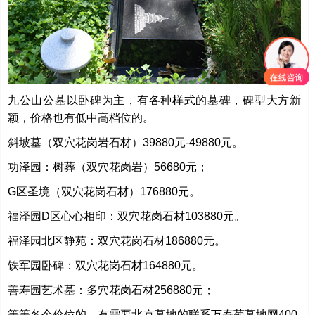
九公山公墓以卧碑为主，有各种样式的墓碑，碑型大方新
颖，价格也有低中高档位的。
斜坡墓（双穴花岗岩石材）39880元-49880元
。
功泽园
：树葬（双穴花岗岩）56680元；
G
区圣境（双穴花岗石材）176880元
。
福泽园D区心心相印
：双穴花岗石材103880元
。
福泽园北区静苑
：双穴花岗石材186880元
。
铁军园卧碑
：双穴花岗石材164880元
。
善寿园艺术墓
：多穴花岗石材256880元；
等等各个价位的，有需要北京墓地的联系万寿菊墓地网400-