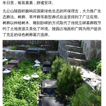
冬日里，银装素裹，静谧安详。
九公山陵园积极响应国家绿色生态的环保理念，大力推广生
态葬法。树葬、草坪葬等新型葬式在这里得到了广泛应用。
树葬以种植树木、雕刻卧碑的方式取代了传统立碑墓葬既节
约了土地资源又美化了环境。陵园占地面积广阔为用户提供
了充足的绿色树葬墓穴选择。