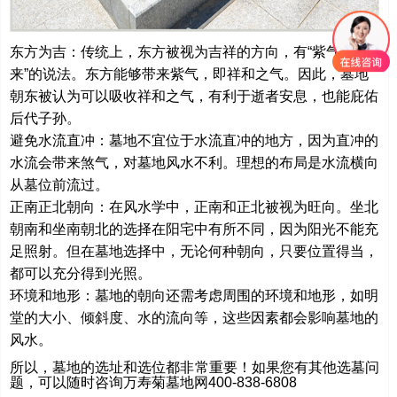
东方为吉：传统上，东方被视为吉祥的方向，有“紫气东
来”的说法。东方能够带来紫气，即祥和之气。因此，墓地
朝东被认为可以吸收祥和之气，有利于逝者安息，也能庇佑
后代子孙。
避免水流直冲：墓地不宜位于水流直冲的地方，因为直冲的
水流会带来煞气，对墓地风水不利。理想的布局是水流横向
从墓位前流过。
正南正北朝向：在风水学中，正南和正北被视为旺向。坐北
朝南和坐南朝北的选择在阳宅中有所不同，因为阳光不能充
足照射。但在墓地选择中，无论何种朝向，只要位置得当，
都可以充分得到光照。
环境和地形：墓地的朝向还需考虑周围的环境和地形，如明
堂的大小、倾斜度、水的流向等，这些因素都会影响墓地的
风水。
所以，墓地的选址和选位都非常重要！如果您有其他选墓问
题，可以随时咨询万寿菊墓地网400-838-6808