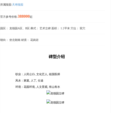
所属陵园:
天寿陵园
388000
官方参考价格:
起
园区： 龙颌园A区、B区 葬式： 艺术立碑 面积： 1.2平米 穴位： 双穴
朝向： 坐北朝南 材质： 花岗岩
碑型介绍
职业：人民公仆, 文化艺人, 祖国医师
风水：家庭, 人丁, 仕途
环境：花园环境, 人文景观, 有山有水