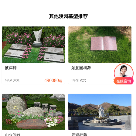
其他陵园墓型推荐
彼岸碑
如意园树葬
490080
58800
3平米 六穴
1平米 双穴
起
起
山水间碑
景观壁葬