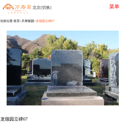
菜单
北京[切换]
当前位置:
首页
>
天寿陵园
>
龙颌园立碑07
龙颌园立碑07