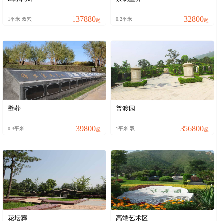
137880
32800
1平米 双穴
0.2平米
起
起
壁葬
普渡园
39800
356800
0.3平米
1平米 双
起
起
花坛葬
高端艺术区