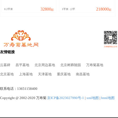
32800
218000
0.2平米
1平米（2平
起
起
友情链接
云墓碑
昌平墓地
北京周边墓地
北京树葬陵园
万寿菊墓地
北京墓地
上海墓地
天津墓地
重庆墓地
南昌墓地
联系电话：13651158400
Copyright @ 2002-2020 万寿菊
京ICP备2023027990号-1
|
xml地图
|
html地图