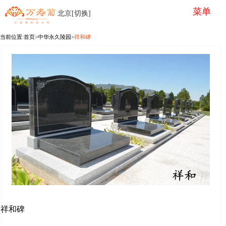
菜单
北京[切换]
当前位置:
首页
>
中华永久陵园
>
祥和碑
祥和碑