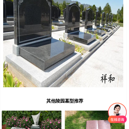
其他陵园墓型推荐