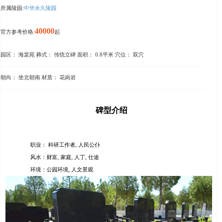
所属陵园:
中华永久陵园
40000
官方参考价格:
起
园区： 海棠苑 葬式： 传统立碑 面积： 0.8平米 穴位： 双穴
朝向： 坐北朝南 材质： 花岗岩
碑型介绍
职业： 科研工作者, 人民公仆
风水：财富, 家庭, 人丁, 仕途
环境：公园环境, 人文景观