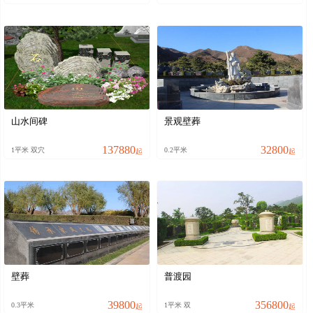
山水间碑
景观壁葬
137880
32800
1平米 双穴
0.2平米
起
起
壁葬
普渡园
39800
356800
0.3平米
1平米 双
起
起