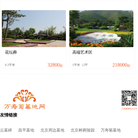
花坛葬
高端艺术区
32800
218000
0.2平米
1平米（2平
起
起
友情链接
云墓碑
昌平墓地
北京周边墓地
北京树葬陵园
万寿菊墓地