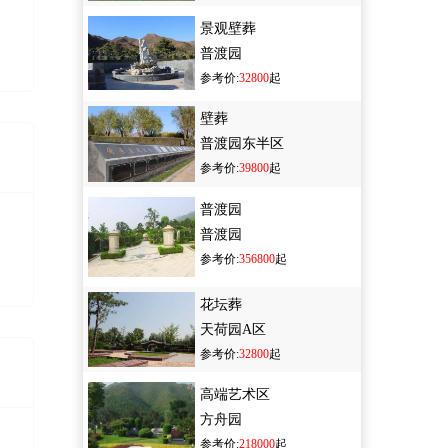
景观壁葬
普渡园
参考价:
32800
起
壁葬
普渡园东半区
参考价:
39800
起
普渡园
普渡园
参考价:
356800
起
花坛葬
天荷园A区
参考价:
32800
起
高端艺术区
方舟园
参考价:
218000
起