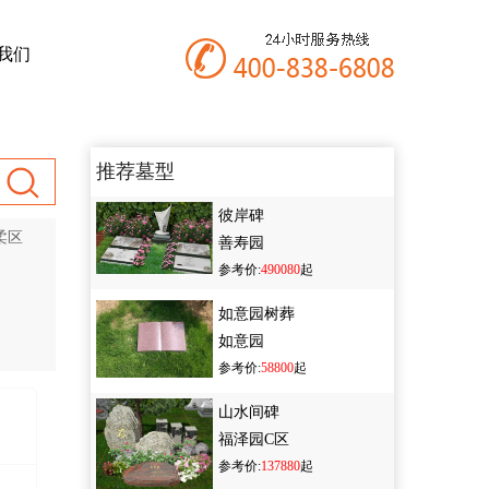
我们
推荐墓型
彼岸碑
柔区
善寿园
参考价:
490080
起
如意园树葬
如意园
参考价:
58800
起
山水间碑
福泽园C区
参考价:
137880
起