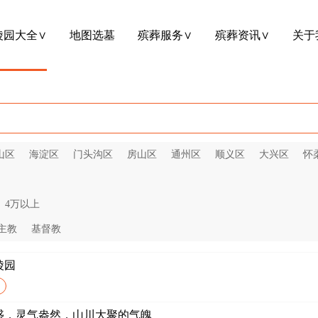
陵园大全∨
地图选墓
殡葬服务∨
殡葬资讯∨
关于
山区
海淀区
门头沟区
房山区
通州区
顺义区
大兴区
怀
4万以上
主教
基督教
陵园
盛，灵气盎然，山川大聚的气魄