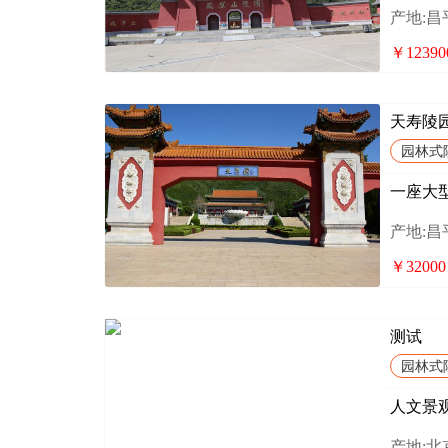
产地:
￥12390
天寿陵
园林式
一座大
产地:
￥32000
测试
园林式
人文景
产地: