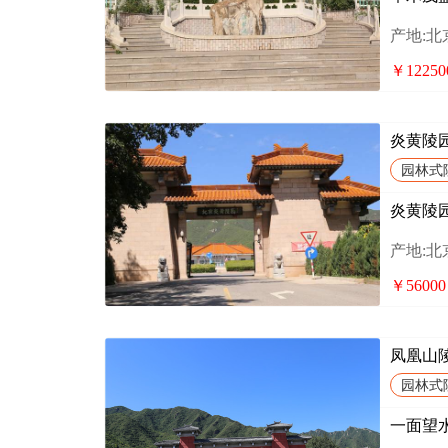
产地:
￥12250
炎黄陵
园林式
炎黄陵
产地:
￥56000
凤凰山
园林式
一面望