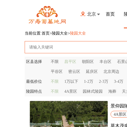
北京
首页
当前位置:
首页
>陵园大全>
陵园大全
区县选择
不限
昌平区
朝阳区
丰台区
石景
平谷区
密云区
延庆区
北京周边
最低价位
不限
1万以下
1-2万
2-3万
3-4万
陵园特点
不限
4A景区
园林式陵园
海葬
天
景仰园
4A景区
草木茂